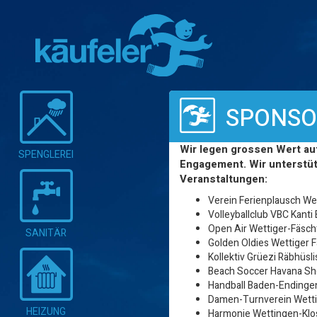
SPONSO
Wir legen grossen Wert au
SPENGLEREI
Engagement. Wir unterstüt
Veranstaltungen:
Verein Ferienplausch W
Volleyballclub VBC Kant
Open Air Wettiger-Fäsch
SANITÄR
Golden Oldies Wettiger 
Kollektiv Grüezi Räbhüs
Beach Soccer Havana Sh
Handball Baden-Endinge
Damen-Turnverein Wett
HEIZUNG
Harmonie Wettingen-Klos