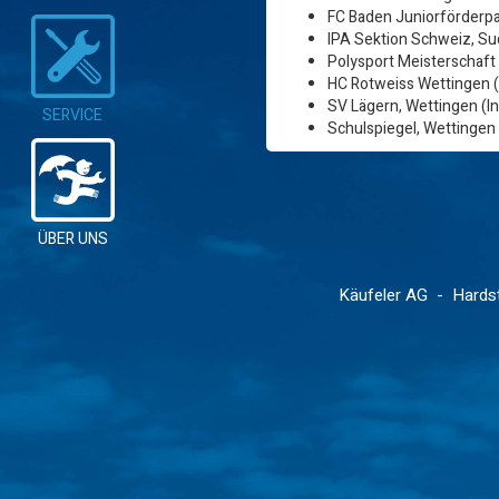
FC Baden Juniorförderp
IPA Sektion Schweiz, Su
Polysport Meisterschaft
HC Rotweiss Wettingen
SV Lägern, Wettingen (In
SERVICE
Schulspiegel, Wettingen 
ÜBER UNS
Käufeler AG
-
Hards