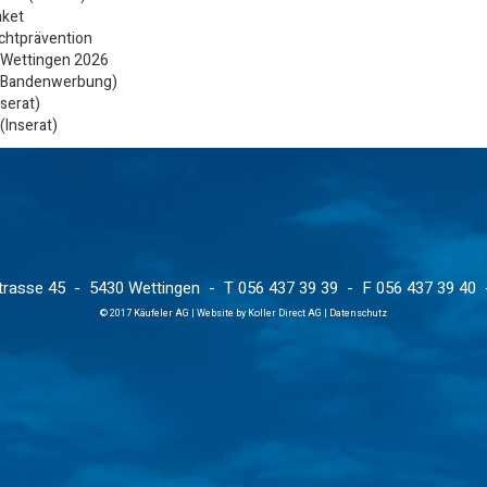
aket
chtprävention
 Wettingen 2026
 (Bandenwerbung)
serat)
(Inserat)
trasse 45
-
5430 Wettingen
-
T 056 437 39 39
- F 056 437 39 40
© 2017 Käufeler AG | Website by Koller Direct AG |
Datenschutz